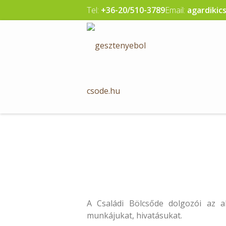
Skip
Tel:
+36-20/510-3789
Email:
agardiki
to
content
A Családi Bölcsőde dolgozói az 
munkájukat, hivatásukat.