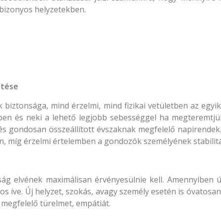
 bizonyos helyzetekben.
mtése
 biztonsága, mind érzelmi, mind fizikai vetületben az egyi
ben és neki a lehető legjobb sebességgel ha megteremtjük
t és gondosan összeállított évszaknak megfelelő napirendek
en, míg érzelmi értelemben a gondozók személyének stabilit
ág elvének maximálisan érvényesülnie kell. Amennyiben új
s íve. Új helyzet, szokás, avagy személy esetén is óvatosa
megfelelő türelmet, empátiát.