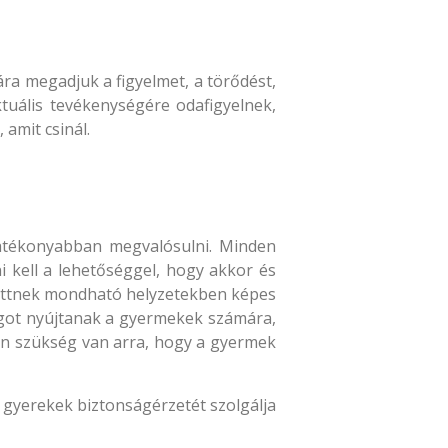
a megadjuk a figyelmet, a törődést,
tuális tevékenységére odafigyelnek,
 amit csinál.
hatékonyabban megvalósulni. Minden
i kell a lehetőséggel, hogy akkor és
ghittnek mondható helyzetekben képes
ságot nyújtanak a gyermekek számára,
ben szükség van arra, hogy a gyermek
 gyerekek biztonságérzetét szolgálja