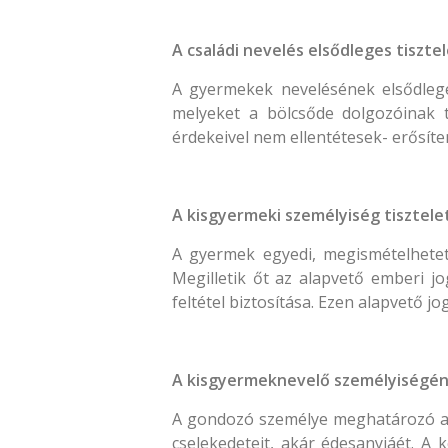
A családi nevelés elsődleges tiszte
A gyermekek nevelésének elsődleges
melyeket a bölcsőde dolgozóinak 
érdekeivel nem ellentétesek- erősíte
A kisgyermeki személyiség tisztele
A gyermek egyedi, megismételhetetl
Megilletik őt az alapvető emberi j
feltétel biztosítása. Ezen alapvető 
A kisgyermeknevelő személyiségé
A gondozó személye meghatározó a 
cselekedeteit, akár édesanyjáét. A