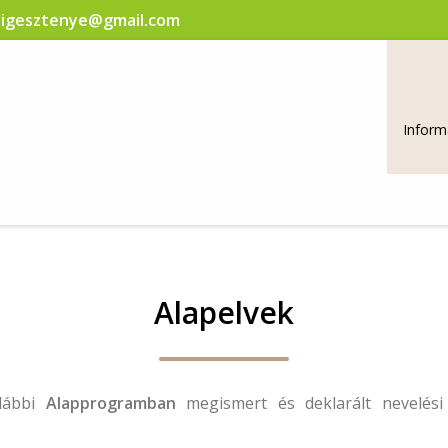
csigesztenye@gmail.com
Inform
Alapelvek
alábbi
Alapprogramban
megismert és deklarált nevelési