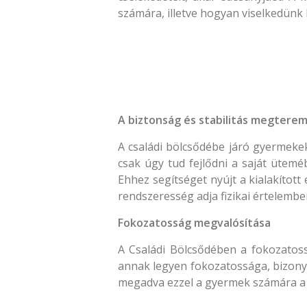
számára, illetve hogyan viselkedünk
A biztonság és stabilitás megtere
A családi bölcsődébe járó gyermekek
csak úgy tud fejlődni a saját ütemé
Ehhez segítséget nyújt a kialakítot
rendszeresség adja fizikai értelemb
Fokozatosság megvalósítása
A Családi Bölcsődében a fokozatoss
annak legyen fokozatossága, bizonyo
megadva ezzel a gyermek számára a 