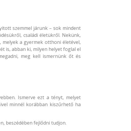
yitott szemmel járunk – sok mindent
désükről, családi életükről. Nekünk,
 melyek a gyermek otthoni életével,
is, abban ki, milyen helyet foglal el
 megadni, meg kell ismernünk őt és
vebben. Ismerve ezt a tényt, melyet
ivel minnél korábban kiszűrhető ha
n, beszédében fejlődni tudjon.