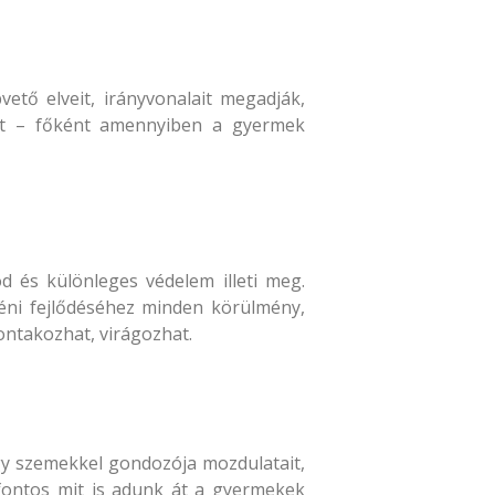
ető elveit, irányvonalait megadják,
kat – főként amennyiben a gyermek
d és különleges védelem illeti meg.
yéni fejlődéséhez minden körülmény,
bontakozhat, virágozhat.
y szemekkel gondozója mozdulatait,
 fontos mit is adunk át a gyermekek