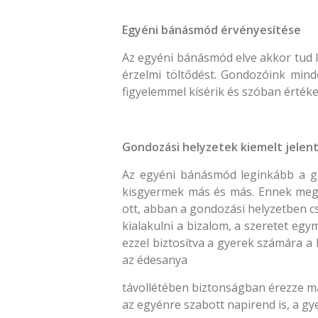
Egyéni bánásmód érvényesítése
Az egyéni bánásmód elve akkor tud 
érzelmi töltődést. Gondozóink mind
figyelemmel kísérik és szóban értékeli
Gondozási helyzetek kiemelt jelen
Az egyéni bánásmód leginkább a go
kisgyermek más és más. Ennek megfel
ott, abban a gondozási helyzetben c
kialakulni a bizalom, a szeretet eg
ezzel biztosítva a gyerek számára a
az édesanya
távollétében biztonságban érezze ma
az egyénre szabott napirend is, a gy