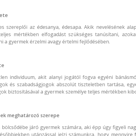
lete
 szereplői az édesanya, édesapa. Akik nevelésének alapv
teljes mértékben elfogadást szükséges tanúsítani, azo
ni a gyermek érzelmi avagy értelmi fejlődésében.
te
en individuum, akit alanyi jogától fogva egyéni bánásmó
ogok és szabadságjogok abszolút tiszteletben tartása, eg
jogok biztosításával a gyermek személye teljes mértékben ki
nek meghatározó szerepe
bölcsődébe járó gyermek számára, aki épp úgy figyeli nag
 későbbiekben utánzással jelzi számunkra, hogy mennyire