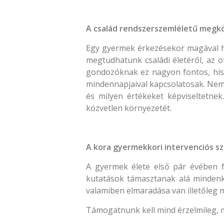
A család rendszerszemléletű megkö
Egy gyermek érkezésekor magával ho
megtudhatunk családi életéről, az o
gondozóknak ez nagyon fontos, hisz
mindennapjaival kapcsolatosak. Nem c
és milyen értékeket képviseltetne
közvetlen környezetét.
A kora gyermekkori intervenciós s
A gyermek élete első pár évében fe
kutatások támasztanak alá mindenk
valamiben elmaradása van illetőleg mi
Támogatnunk kell mind érzelmileg, m