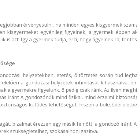
legjobban érvényesülni, ha minden egyes kisgyermek számár
en kisgyermeket egyénileg figyelnek, a gyermek éppen ak
k is azt. Igy a gyermek tudja, érzi, hogy figyelnek rá, fontos,
tősége
ndozási helyzetekben, etetés, öltöztetés során tud leg
elően a gondozási helyzetek intimitását kihasználva, éln
sak a gyermekre figyelünk, ő pedig csak ránk. Az ilyen me
ymás iránt A gondozónők mind fizikai, mind érzelmi bizton
 biztonságos kötődés lehetőségét, hiszen a bölcsődei élet
gát, bizalmat érezzen egy másik felnőtt, a gondozó iránt. A
erek szükségleteihez, szokásaihoz igazítva.