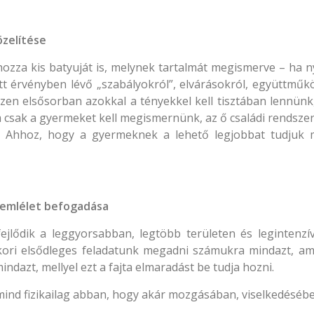
zelítése
zza kis batyuját is, melynek tartalmát megismerve – ha n
tt érvényben lévő „szabályokról”, elvárásokról, együttműkö
en elsősorban azokkal a tényekkel kell tisztában lennünk,
sak a gyermeket kell megismernünk, az ő családi rendszerét 
k. Ahhoz, hogy a gyermeknek a lehető legjobbat tudjuk
zemlélet befogadása
jlődik a leggyorsabban, legtöbb területen és legintenzí
ori elsődleges feladatunk megadni számukra mindazt, am
ndazt, mellyel ezt a fajta elmaradást be tudja hozni.
ind fizikailag abban, hogy akár mozgásában, viselkedésébe