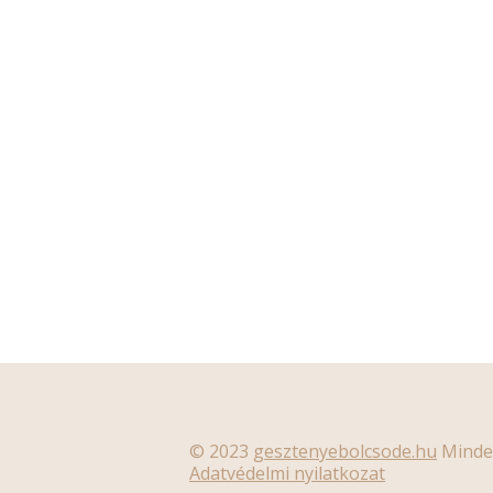
© 2023
gesztenyebolcsode.hu
Minden
Adatvédelmi nyilatkozat