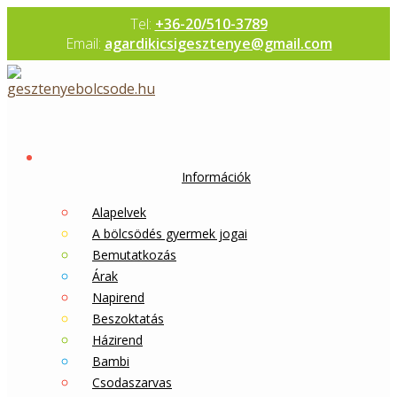
Skip
Tel:
+36-20/510-3789
to
Email:
agardikicsigesztenye@gmail.com
content
Információk
Alapelvek
A bölcsödés gyermek jogai
Bemutatkozás
Árak
Napirend
Beszoktatás
Házirend
Bambi
Csodaszarvas