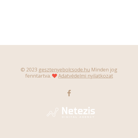
© 2023
gesztenyebolcsode.hu
Minden jog
fenntartva.
Adatvédelmi nyilatkozat