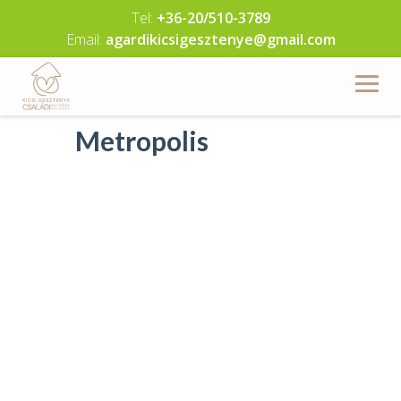
Skip
Tel:
+36-20/510-3789
to
Email:
agardikicsigesztenye@gmail.com
content
Metropolis