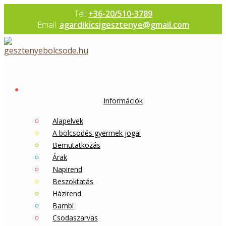
Skip
Tel:
+36-20/510-3789
to
Email:
agardikicsigesztenye@gmail.com
content
Információk
Alapelvek
A bölcsödés gyermek jogai
Bemutatkozás
Árak
Napirend
Beszoktatás
Házirend
Bambi
Csodaszarvas