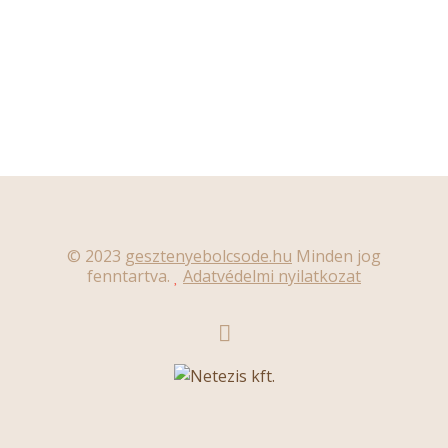
© 2023
gesztenyebolcsode.hu
Minden jog
fenntartva.
Adatvédelmi nyilatkozat