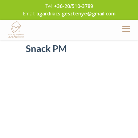
Skip
Tel:
+36-20/510-3789
to
Email:
agardikicsigesztenye@gmail.com
content
Snack PM